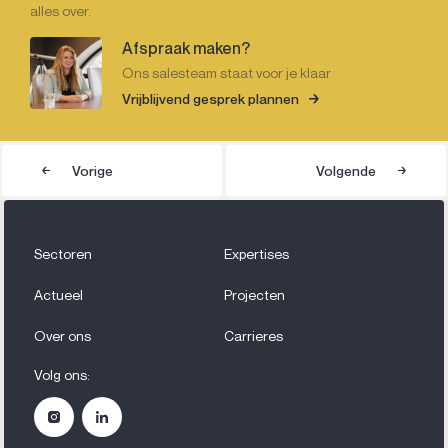
alles over.
Afspraak maken?
Ons salesteam staat voor je klaar
Vrijblijvend gesprek plannen
Vorige
Volgende
Sectoren
Expertises
Actueel
Projecten
Over ons
Carrieres
Volg ons: