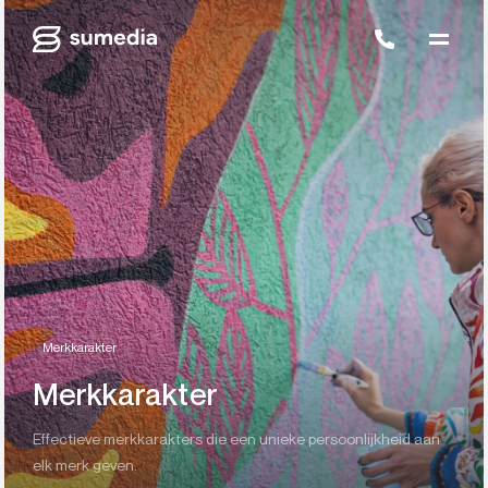
Merkkarakter
Merkkarakter
Effectieve merkkarakters die een unieke persoonlijkheid aan
elk merk geven.