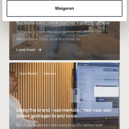
Weigeren
Sumedia exclusieve partner van RecruitNow
Sumedia is de exclusieve partner geworden van
RecruitNow. Door onze krachten te ...
Lees meer
Case Studie
Nieuws
Living the brand – van merkidentiteit naar een
breed gedragen brand voice
We organiseerden een workshop om samen met