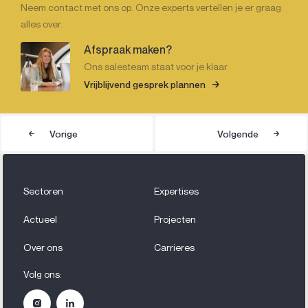
Neem contact met ons op. Onze experts vertellen je er graag
alles over.
Afspraak maken?
Ons salesteam staat voor je klaar
Vrijblijvend gesprek plannen
Vorige
Volgende
Sectoren
Expertises
Actueel
Projecten
Over ons
Carrieres
Volg ons: