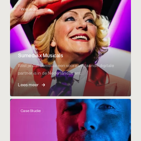
Wist je dat
Sumedia x Musicals
Wist je dat Sumedia een vooraanstaande digitale
partner is in de Nederlandse ent...
Lees meer
Case Studie