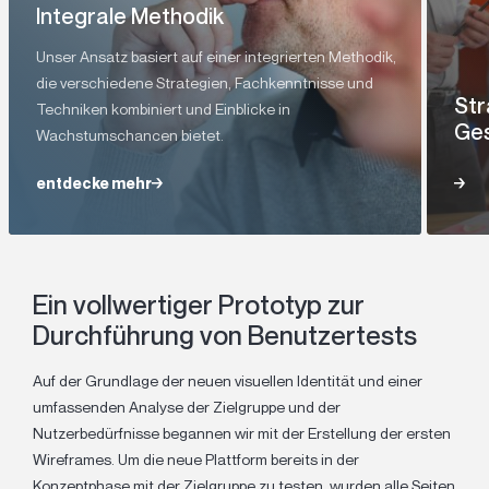
Integrale Methodik
Unser Ansatz basiert auf einer integrierten Methodik,
die verschiedene Strategien, Fachkenntnisse und
Str
Techniken kombiniert und Einblicke in
Ges
Wachstumschancen bietet.
entdecke mehr
entdecke mehr
Ein vollwertiger Prototyp zur
Durchführung von Benutzertests
Auf der Grundlage der neuen visuellen Identität und einer
umfassenden Analyse der Zielgruppe und der
Nutzerbedürfnisse begannen wir mit der Erstellung der ersten
Wireframes. Um die neue Plattform bereits in der
Konzeptphase mit der Zielgruppe zu testen, wurden alle Seiten