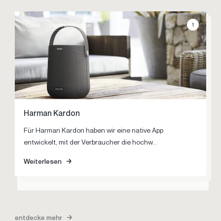
1
Case
Harman Kardon
Harman Kardon
Pegasus
Louwman Exklusiv
Für Harman Kardon haben wir eine native App
Es gibt nichts Schwierigeres, als einen engmaschigen
Louwman Exclusive ist einzigartig in der Autolandschaft.
entwickelt, mit der Verbraucher die hochw...
Markt zu stürmen. Gemeinsam mit Pegasus haben wir
Einzigartig in seinem Angebo...
eine digitale ...
Weiterlesen
Weiterlesen
Weiterlesen
entdecke mehr