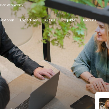
stlerische Leitung
Sektoren
Expertisen
Aktuell
Projekte
Über uns