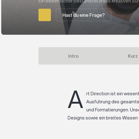
Ein wesentlicher Bestandteil jedes kreativen Su
Hast du eine Frage?
Intro
Kurz
A
rt Direction ist ein wese
Ausführung des gesamten 
und Formatierungen. Unser
Designs sowie ein breites Wissen 