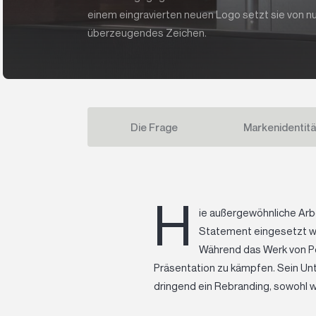
einem eingravierten neuen Logo setzt sie von nun
überzeugendes Zeichen.
Die Frage
Markenidentitä
H
ie außergewöhnliche Arbe
Statement eingesetzt we
Während das Werk von Pol
Präsentation zu kämpfen. Sein Un
dringend ein Rebranding, sowohl wa