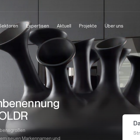
Sektoren
Expertisen
Aktuell
Projekte
Über uns
Umbenennung
 POLDR
Da
lebensgroßen
St
einem neuen Markennamen und