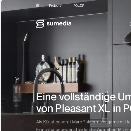
Projecten
POLDR
Case
POLDR
Eine vollständige 
von Pleasant XL in
Als Künstler sorgt Marc Poldermans gerne mit 
Einrichtungsgegenständen für Aufsehen. Mit 