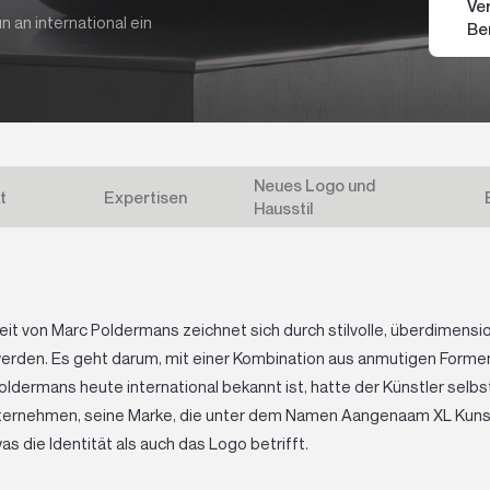
Ve
 an international ein
Be
Neues Logo und
t
Expertisen
Hausstil
it von Marc Poldermans zeichnet sich durch stilvolle, überdimension
rden. Es geht darum, mit einer Kombination aus anmutigen Formen
dermans heute international bekannt ist, hatte der Künstler selbst
ternehmen, seine Marke, die unter dem Namen Aangenaam XL Kunst
s die Identität als auch das Logo betrifft.