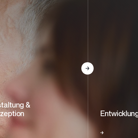
taltung &
zeption
Entwicklun
entdecke
mehr