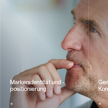
Markenidentität und -
Ges
positionierung
Kon
e
entdecke
mehr