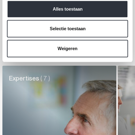
staat razendsnel campagnes te lanceren en uitdagende
Alles toestaan
doelstellingen te behalen.
De voortgang, werkzaamheden en resultaten van de
Selectie toestaan
verschillende digitale kanalen van OCS+ worden
gevisualiseerd en gemonitord in een Google Dashboard en
zijn zo voor de opdrachtgever realtime inzichtelijk.
Weigeren
Expertises
( 7 )