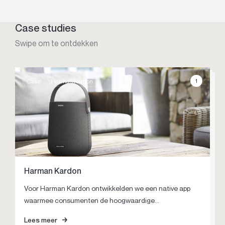
Case studies
Swipe om te ontdekken
1
Case
Harman Kardon
Harman Kardon
Dutch GP
Pegasus
Voor Harman Kardon ontwikkelden we een native app
De impact van de terugkeer van de Formule 1 op Circuit
Niets zo uitdagend als het bestormen van een
waarmee consumenten de hoogwaardige...
Zandvoort op de Nederlandse racefan is ongekend. Als
dichtgetimmerde markt. Samen met Pegasus
trouwe pa...
ontwikkelden we een digitale st...
Lees meer