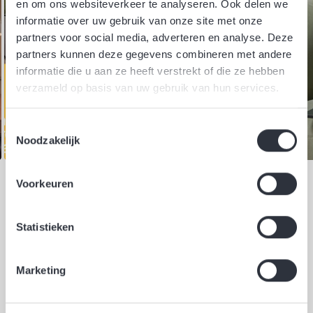
en om ons websiteverkeer te analyseren. Ook delen we
informatie over uw gebruik van onze site met onze
partners voor social media, adverteren en analyse. Deze
partners kunnen deze gegevens combineren met andere
informatie die u aan ze heeft verstrekt of die ze hebben
verzameld op basis van uw gebruik van hun services.
Toestemmingsselectie
Noodzakelijk
Voorkeuren
Een integrale methodiek om de
business van OCS+ laten groeien
Statistieken
Als business development agency zetten we al onze digitale
Marketing
disciplines in om opdrachtgevers te laten groeien. Onze
integrale methodiek, waarbij we strategie, marketing, design
en development in de juiste volgorde aanhaken, stelt ons in