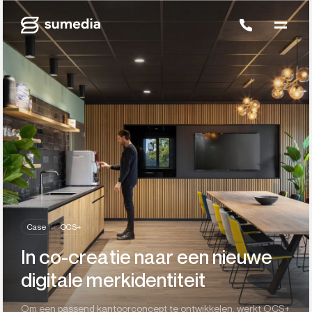
Case
OCS+
In co-creatie naar een nieuwe
digitale merkidentiteit
Om een passend kantoorconcept te ontwikkelen, werkt OCS+