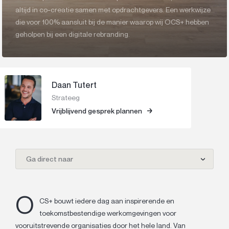
altijd in co-creatie samen met opdrachtgevers. Een werkwijze
die voor 100% aansluit bij de manier waarop wij OCS+ hebben
geholpen bij een digitale rebranding.
Daan Tutert
Strateeg
Vrijblijvend gesprek plannen
Ga direct naar
O
CS+ bouwt iedere dag aan inspirerende en
toekomstbestendige werkomgevingen voor
vooruitstrevende organisaties door het hele land. Van