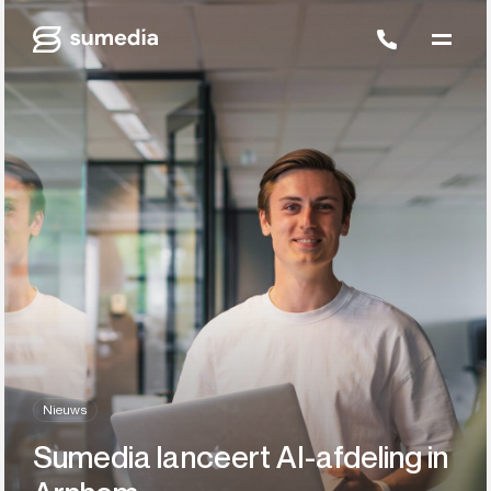
Nieuws
Sumedia lanceert AI-afdeling in