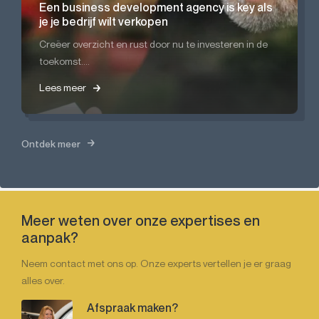
Een business development agency is key als
je je bedrijf wilt verkopen
Creëer overzicht en rust door nu te investeren in de
toekomst....
Lees meer
Lees meer
Lees meer
Ontdek meer
Meer weten over onze expertises en
aanpak?
Neem contact met ons op. Onze experts vertellen je er graag
alles over.
Afspraak maken?