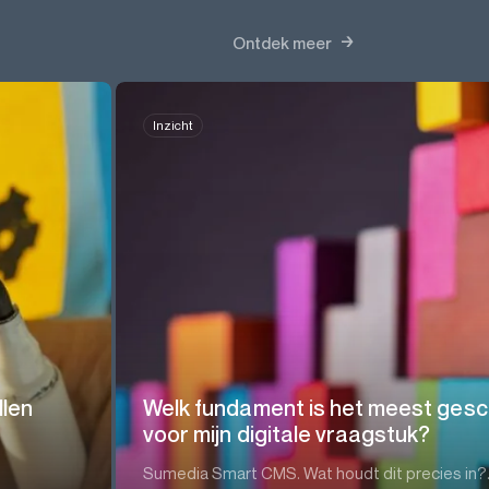
Ontdek meer
Inzicht
llen
Welk fundament is het meest gesc
voor mijn digitale vraagstuk?
Sumedia Smart CMS. Wat houdt dit precies in?.