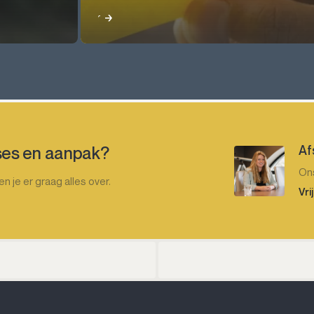
Lees meer
Af
ses en aanpak?
Ons
 je er graag alles over.
Vri