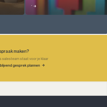
Lees meer
spraak maken?
 salesteam staat voor je klaar
jblijvend gesprek plannen