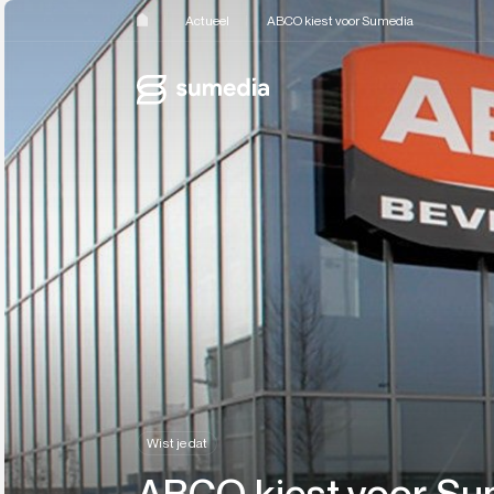
Actueel
ABCO kiest voor Sumedia
Wist je dat
ABCO kiest voor Su