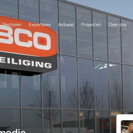
Sectoren
Expertises
Actueel
Projecten
Over ons
media