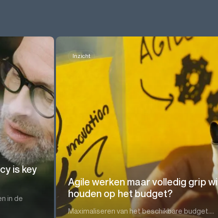
Inzicht
y is key
Agile werken maar volledig grip wi
houden op het budget?
en in de
Maximaliseren van het beschikbare budget....