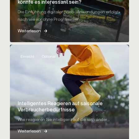
könnte es interessant sein?
Die Einführung digitaler (Web-)Anwendungen erfolgt
nach wie vor ohne Programmier...
Weiterlesen
Einsicht
Optional
Intelligentes Reagieren auf saisonale
Verbraucherbedürfnisse
Wie reagieren Sie intelligent auf die sich änder...
Weiterlesen