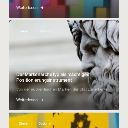
Weiterlesen
Einsicht
Optional
Der Markenarchetyp als mächtiges
Positionierungsinstrument
Von der authentischen Markenidentität zur erkenn...
Weiterlesen
Einsicht
Optional