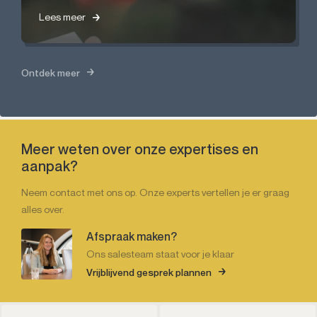
Lees meer
Lees meer
Ontdek meer
Meer weten over onze expertises en
aanpak?
Neem contact met ons op. Onze experts vertellen je er graag
alles over.
Afspraak maken?
Ons salesteam staat voor je klaar
Vrijblijvend gesprek plannen