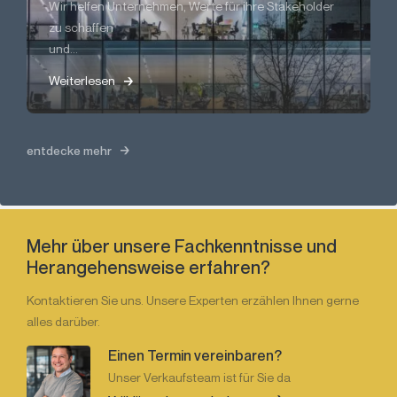
Wir helfen Unternehmen, Werte für ihre Stakeholder
zu schaffen
und...
Weiterlesen
entdecke mehr
Mehr über unsere Fachkenntnisse und
Herangehensweise erfahren?
Kontaktieren Sie uns. Unsere Experten erzählen Ihnen gerne
alles darüber.
Einen Termin vereinbaren?
Unser Verkaufsteam ist für Sie da